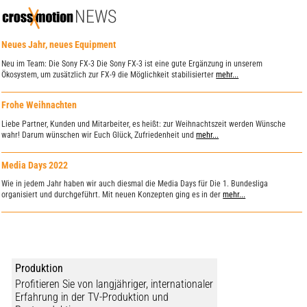
crossmotion News
Neues Jahr, neues Equipment
Neu im Team: Die Sony FX-3 Die Sony FX-3 ist eine gute Ergänzung in unserem
Ökosystem, um zusätzlich zur FX-9 die Möglichkeit stabilisierter
mehr...
Frohe Weihnachten
Liebe Partner, Kunden und Mitarbeiter, es heißt: zur Weihnachtszeit werden Wünsche
wahr! Darum wünschen wir Euch Glück, Zufriedenheit und
mehr...
Media Days 2022
Wie in jedem Jahr haben wir auch diesmal die Media Days für Die 1. Bundesliga
organisiert und durchgeführt. Mit neuen Konzepten ging es in der
mehr...
Corona Lockdown 2.0
Aufgrund der aktuellen Situation gehen wir ab sofort während der Corona Ausbreitung
ins Home Office beziehungsweise in Zwangspause. Wir wünschen
mehr...
Produktion
Profitieren Sie von langjähriger, internationaler
Crossmotion wünscht frohe Weihnachtstage
Erfahrung in der TV-Produktion und
Am 23. Dezember werden die letzten Spiele vor der Winterpause angepfiffen - pünktlich